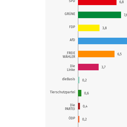
SPD
6,8
GRÜNE
7,
FDP
3,8
AfD
FREIE
6,5
WÄHLER
Die
3,7
Linke
dieBasis
0,2
Tierschutzpartei
0,6
Die
0,4
PARTEI
ÖDP
0,2