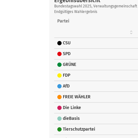
Ergebnisübersicht
Ergebnisübersicht
Bundestagswahl 2025, Verwaltungsgemeinschaft
Endgültiges Wahlergebnis
Partei
CSU
SPD
GRÜNE
FDP
AfD
FREIE WÄHLER
Die Linke
dieBasis
Tierschutzpartei