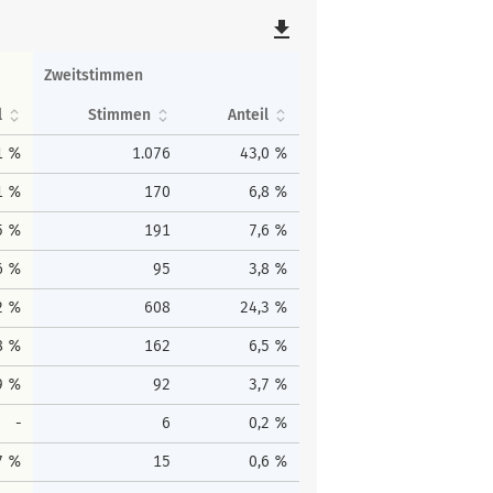
file_download
Zweitstimmen
l
Stimmen
Anteil
1 %
1.076
43,0 %
1 %
170
6,8 %
5 %
191
7,6 %
6 %
95
3,8 %
2 %
608
24,3 %
8 %
162
6,5 %
9 %
92
3,7 %
-
6
0,2 %
7 %
15
0,6 %