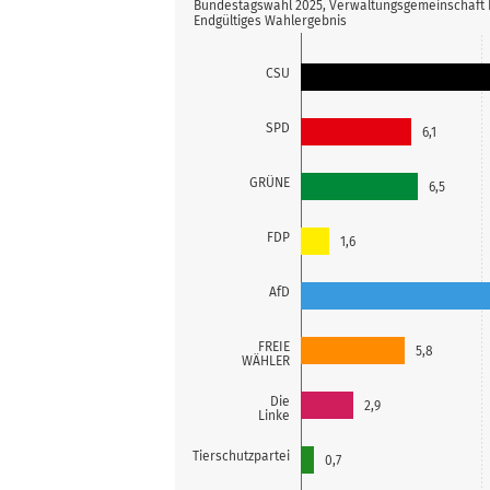
Bundestagswahl 2025, Verwaltungsgemeinschaft
Endgültiges Wahlergebnis
CSU
SPD
6,1
GRÜNE
6,5
FDP
1,6
AfD
FREIE
5,8
WÄHLER
Die
2,9
Linke
Tierschutzpartei
0,7