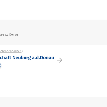
urg a.d.Donau
-Schrobenhausen
chaft Neuburg a.d.Donau
arrow_forward