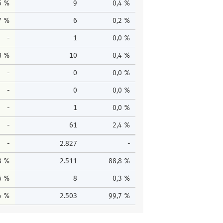
5 %
9
0,4 %
7 %
6
0,2 %
-
1
0,0 %
8 %
10
0,4 %
-
0
0,0 %
-
0
0,0 %
-
1
0,0 %
-
61
2,4 %
-
2.827
-
8 %
2.511
88,8 %
6 %
8
0,3 %
4 %
2.503
99,7 %